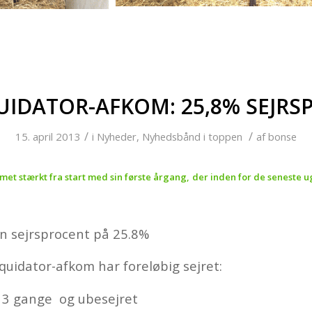
UIDATOR-AFKOM: 25,8% SEJR
/
/
15. april 2013
i
Nyheder
,
Nyhedsbånd i toppen
af
bonse
et stærkt fra start med sin første årgang, der inden for de seneste ug
en sejrsprocent på 25.8%
quidator-afkom har foreløbig sejret:
 3 gange og ubesejret