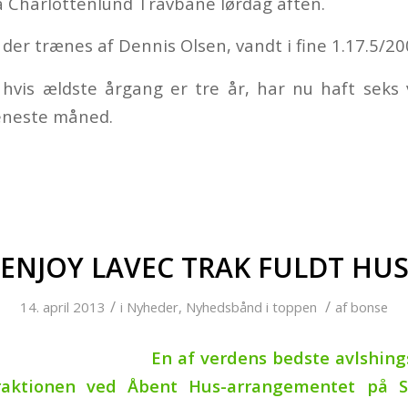
å Charlottenlund Travbane lørdag aften.
 der trænes af Dennis Olsen, vandt i fine 1.17.5/2
 hvis ældste årgang er tre år, har nu haft sek
eneste måned.
ENJOY LAVEC TRAK FULDT HU
/
/
14. april 2013
i
Nyheder
,
Nyhedsbånd i toppen
af
bonse
En af verdens bedste avlshing
aktionen ved Åbent Hus-arrangementet på S