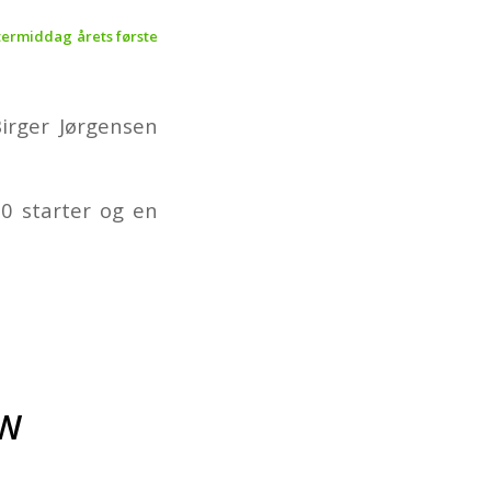
termiddag årets første
irger Jørgensen
0 starter og en
OW