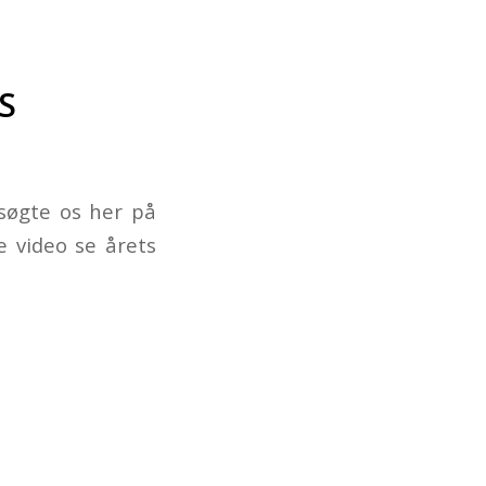
S
esøgte os her på
e video se årets