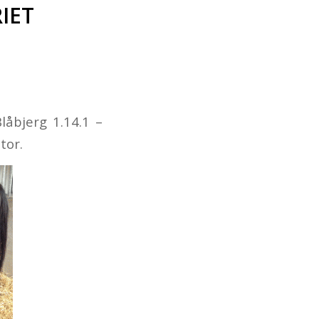
IET
låbjerg 1.14.1 –
tor.