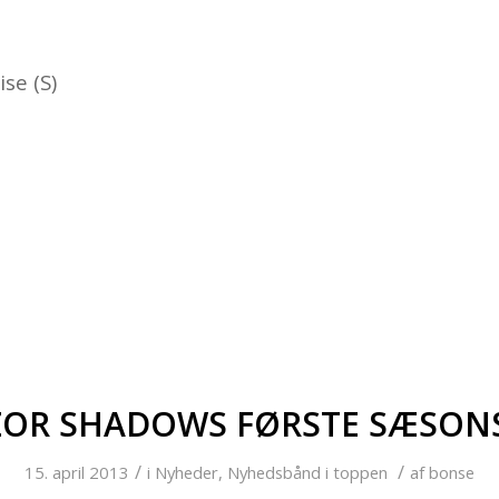
se (S)
ZOR SHADOWS FØRSTE SÆSONS
/
/
15. april 2013
i
Nyheder
,
Nyhedsbånd i toppen
af
bonse