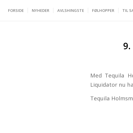
FORSIDE
NYHEDER
AVLSHINGSTE
FØLHOPPER
TIL S
9
Med Tequila H
Liquidator nu ha
Tequila Holmsmi