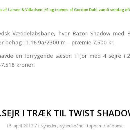
s af Larsen & Villadsen I/S og trænes af Gordon Dahl vandt søndag ef
ydsk Væddeløbsbane, hvor Razor Shadow med B
er behag i 1.16.9a/2300 m – præmie 7.500 kr.
avde en forrygende sæson i fjor med 4 sejre i 2
67.518 kroner.
.SEJR I TRÆK TIL TWIST SHAD
/
/
15. april 2013
i
Nyheder
,
Nyhedsbånd i toppen
af
bonse