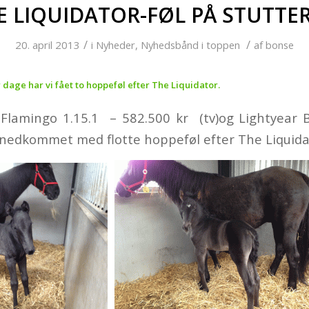
E LIQUIDATOR-FØL PÅ STUTTER
/
/
20. april 2013
i
Nyheder
,
Nyhedsbånd i toppen
af
bonse
 dage har vi fået to hoppeføl efter The Liquidator.
Flamingo 1.15.1 – 582.500 kr (tv)og Lightyear B
r nedkommet med flotte hoppeføl efter The Liquida