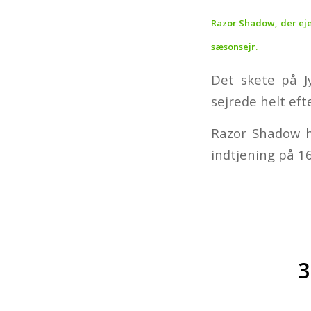
Razor Shadow, der eje
sæsonsejr.
Det skete på J
sejrede helt eft
Razor Shadow h
indtjening på 1
3