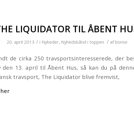
THE LIQUIDATOR TIL ÅBENT HU
/
/
20. april 2013
i
Nyheder
,
Nyhedsbånd i toppen
af
bonse
ndt de cirka 250 travsportsinteresserede, der b
 den 13. april til Åbent Hus, så kan du på denn
ansk travsport, The Liquidator blive fremvist,
her