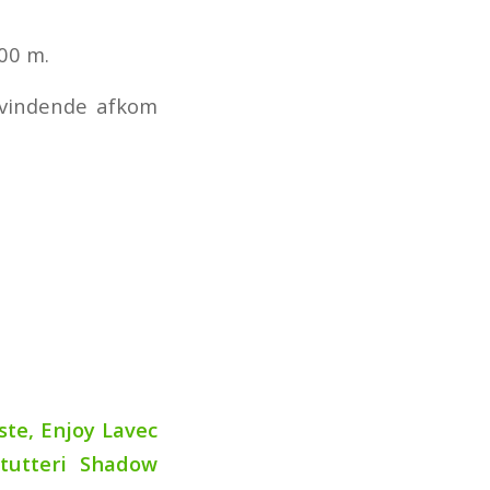
000 m.
s vindende afkom
S
ste, Enjoy Lavec
tutteri Shadow