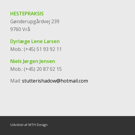
HESTEPRAKSIS
Gønderupgårdvej 239
9760 Vrå
Dyrlæge Lene Larsen
Mob.: (+45) 51 93 92 11
Niels Jørgen Jensen
Mob.: (+45) 20 87 02 15
Mail:
stutterishadow@hotmail.com
Udviklet af MTH Design