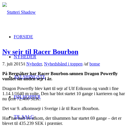
FORSIDE
Ny sejr til Racer Bourbon
NYHEDER
7. juli 2015
/
i
Nyheder
,
Nyhedsbånd i toppen
/
af
bonse
På Bergsåker har Racer Bourbon-sønnen Dragon Powerfly
AVLSHINGSTE
vundet sin anden sejr i år.
Dragon Powerfly blev kørt til sejr af Ulf Eriksson og vandt i fine
1.14.1/1640 m volte. Den har blot startet 10 gange i karrieren og har
FØLHOPPER
nu tjent 72.400 SEK.
Det var 9. afkomssejr i Sverige i år til Racer Bourbon.
TIL SALG
Han har haft 16 afkom, der tilsammen har startet 69 gange – det er
blevet til 435.239 SEK i præmier.