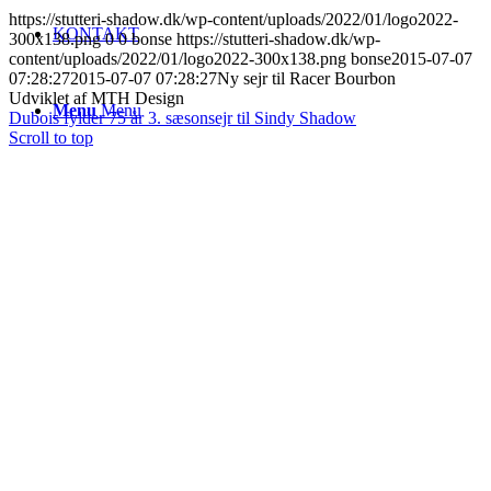
https://stutteri-shadow.dk/wp-content/uploads/2022/01/logo2022-
KONTAKT
300x138.png
0
0
bonse
https://stutteri-shadow.dk/wp-
content/uploads/2022/01/logo2022-300x138.png
bonse
2015-07-07
07:28:27
2015-07-07 07:28:27
Ny sejr til Racer Bourbon
Udviklet af MTH Design
Menu
Menu
Dubois fylder 75 år
3. sæsonsejr til Sindy Shadow
Scroll to top