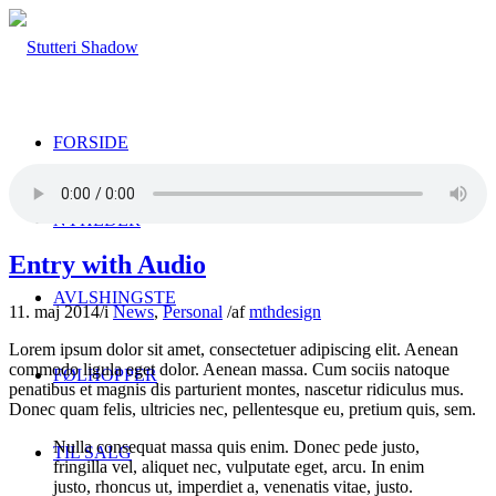
FORSIDE
NYHEDER
Entry with Audio
AVLSHINGSTE
11. maj 2014
/
i
News
,
Personal
/
af
mthdesign
Lorem ipsum dolor sit amet, consectetuer adipiscing elit. Aenean
commodo ligula eget dolor. Aenean massa. Cum sociis natoque
FØLHOPPER
penatibus et magnis dis parturient montes, nascetur ridiculus mus.
Donec quam felis, ultricies nec, pellentesque eu, pretium quis, sem.
Nulla consequat massa quis enim. Donec pede justo,
TIL SALG
fringilla vel, aliquet nec, vulputate eget, arcu. In enim
justo, rhoncus ut, imperdiet a, venenatis vitae, justo.