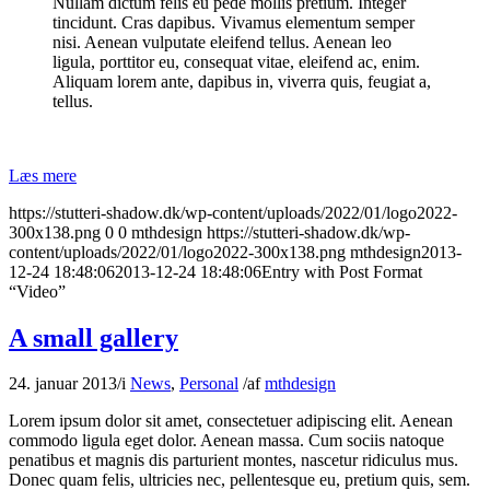
Nullam dictum felis eu pede mollis pretium. Integer
tincidunt. Cras dapibus. Vivamus elementum semper
nisi. Aenean vulputate eleifend tellus. Aenean leo
ligula, porttitor eu, consequat vitae, eleifend ac, enim.
Aliquam lorem ante, dapibus in, viverra quis, feugiat a,
tellus.
Læs mere
https://stutteri-shadow.dk/wp-content/uploads/2022/01/logo2022-
300x138.png
0
0
mthdesign
https://stutteri-shadow.dk/wp-
content/uploads/2022/01/logo2022-300x138.png
mthdesign
2013-
12-24 18:48:06
2013-12-24 18:48:06
Entry with Post Format
“Video”
A small gallery
24. januar 2013
/
i
News
,
Personal
/
af
mthdesign
Lorem ipsum dolor sit amet, consectetuer adipiscing elit. Aenean
commodo ligula eget dolor. Aenean massa. Cum sociis natoque
penatibus et magnis dis parturient montes, nascetur ridiculus mus.
Donec quam felis, ultricies nec, pellentesque eu, pretium quis, sem.