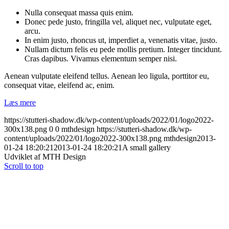
Nulla consequat massa quis enim.
Donec pede justo, fringilla vel, aliquet nec, vulputate eget,
arcu.
In enim justo, rhoncus ut, imperdiet a, venenatis vitae, justo.
Nullam dictum felis eu pede mollis pretium. Integer tincidunt.
Cras dapibus. Vivamus elementum semper nisi.
Aenean vulputate eleifend tellus. Aenean leo ligula, porttitor eu,
consequat vitae, eleifend ac, enim.
Læs mere
https://stutteri-shadow.dk/wp-content/uploads/2022/01/logo2022-
300x138.png
0
0
mthdesign
https://stutteri-shadow.dk/wp-
content/uploads/2022/01/logo2022-300x138.png
mthdesign
2013-
01-24 18:20:21
2013-01-24 18:20:21
A small gallery
Udviklet af MTH Design
Scroll to top