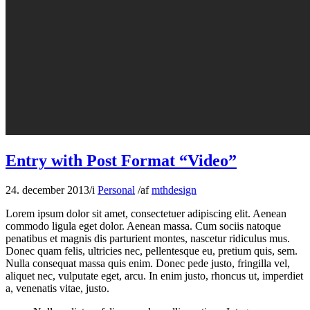
Entry with Post Format “Video”
24. december 2013
/
i
Personal
/
af
mthdesign
Lorem ipsum dolor sit amet, consectetuer adipiscing elit. Aenean
commodo ligula eget dolor. Aenean massa. Cum sociis natoque
penatibus et magnis dis parturient montes, nascetur ridiculus mus.
Donec quam felis, ultricies nec, pellentesque eu, pretium quis, sem.
Nulla consequat massa quis enim. Donec pede justo, fringilla vel,
aliquet nec, vulputate eget, arcu. In enim justo, rhoncus ut, imperdiet
a, venenatis vitae, justo.