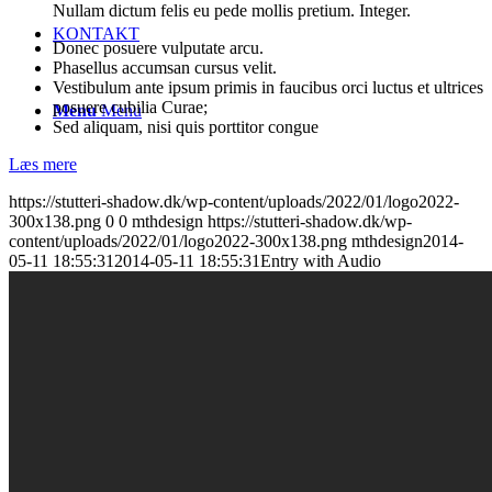
Nullam dictum felis eu pede mollis pretium. Integer.
KONTAKT
Donec posuere vulputate arcu.
Phasellus accumsan cursus velit.
Vestibulum ante ipsum primis in faucibus orci luctus et ultrices
posuere cubilia Curae;
Menu
Menu
Sed aliquam, nisi quis porttitor congue
Læs mere
https://stutteri-shadow.dk/wp-content/uploads/2022/01/logo2022-
300x138.png
0
0
mthdesign
https://stutteri-shadow.dk/wp-
content/uploads/2022/01/logo2022-300x138.png
mthdesign
2014-
05-11 18:55:31
2014-05-11 18:55:31
Entry with Audio