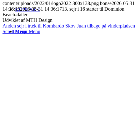
content/uploads/2022/01/logo2022-300x138.png
bonse
2026-05-31
14:36:15
2026-05-31 14:36:17
13. sejr i 16 starter til Dominion
KONTAKT
Beach-datter
Udviklet af MTH Design
Anden sejr i træk til Kombardo Skov
Juan tilbage på vinderpladsen
Scroll to top
Menu
Menu