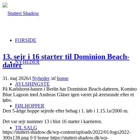
FORSIDE
13. sejr i 16 starter til Dominion Beach-
NYHEDER
datter
31. maj 2026
/
i
Nyheder
/
af
bonse
AVLSHINGSTE
På Karlshorst-banen i Berlin har Dominion Beach-datteren, Komino
Blue Lagoon med Andreas Gläser igen været på æresrunde efter et
løbv.
FØLHOPPER
Den 5-årige hoppe sejrede efter behag i 1. løb i 1.15.1a/2000 m.
Det var sejr nummer 13 i blot 16 starter i karrieren.
TIL SALG
https://stutteri-shadow.dk/wp-content/uploads/2022/01/logo2022-
300x138.png
0
0
bonse
https://stutteri-shadow.dk/wp-