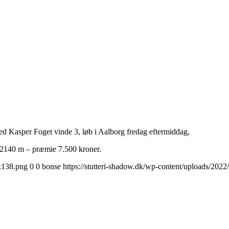
 Kasper Foget vinde 3, løb i Aalborg fredag eftermiddag,
/2140 m – præmie 7.500 kroner.
0x138.png
0
0
bonse
https://stutteri-shadow.dk/wp-content/uploads/20