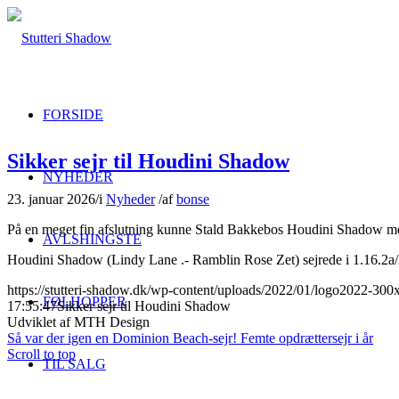
FORSIDE
Sikker sejr til Houdini Shadow
NYHEDER
23. januar 2026
/
i
Nyheder
/
af
bonse
På en meget fin afslutning kunne Stald Bakkebos Houdini Shadow med
AVLSHINGSTE
Houdini Shadow (Lindy Lane .- Ramblin Rose Zet) sejrede i 1.16.2a
https://stutteri-shadow.dk/wp-content/uploads/2022/01/logo2022-30
FØLHOPPER
17:55:47
Sikker sejr til Houdini Shadow
Udviklet af MTH Design
Så var der igen en Dominion Beach-sejr!
Femte opdrættersejr i år
Scroll to top
TIL SALG