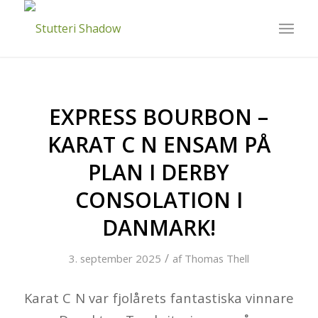
EXPRESS BOURBON –
KARAT C N ENSAM PÅ
PLAN I DERBY
CONSOLATION I
DANMARK!
/
3. september 2025
af
Thomas Thell
Karat C N var fjolårets fantastiska vinnare