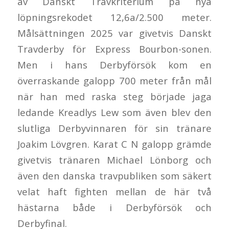
av Danskt Travkriterium på nya
löpningsrekodet 12,6a/2.500 meter.
Målsättningen 2025 var givetvis Danskt
Travderby för Express Bourbon-sonen.
Men i hans Derbyförsök kom en
överraskande galopp 700 meter från mål
när han med raska steg började jaga
ledande Kreadlys Lew som även blev den
slutliga Derbyvinnaren för sin tränare
Joakim Lövgren. Karat C N galopp grämde
givetvis tränaren Michael Lönborg och
även den danska travpubliken som säkert
velat haft fighten mellan de här två
hästarna både i Derbyförsök och
Derbyfinal.