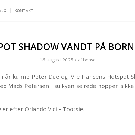
ALG
KONTAKT
POT SHADOW VANDT PÅ BOR
/
16. august 2025
af
bonse
 i år kunne Peter Due og Mie Hansens Hotspot S
d Mads Petersen i sulkyen sejrede hoppen sikker
er efter Orlando Vici – Tootsie.