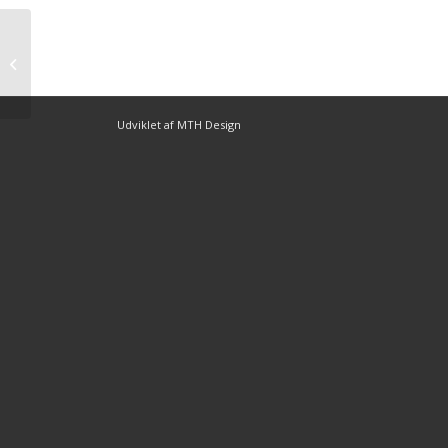
Express Bourbon – Seger i andra
försöket för In Thellektuell
Udviklet af MTH Design