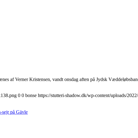
ænes af Verner Kristensen, vandt onsdag aften på Jydsk Væddeløbsban
0x138.png
0
0
bonse
https://stutteri-shadow.dk/wp-content/uploads/20
-sejr på Gävle