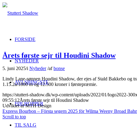
FORSIDE
Årets første sejr til Houdini Shadow
NYHEDER
5. juni 2025
/
i
Nyheder
/
af
bonse
Lindy Lane-sønnen Houdini Shadow, der ejes af Stald Bakkebo og tr
AVLSHINGSTE
1.15.2a/1800 m og 12.500 kroner i førstepræmie.
https://stutteri-shadow.dk/wp-content/uploads/2022/01/logo2022-30
09:55:12
Årets første sejr til Houdini Shadow
FØLHOPPER
Udviklet af MTH Design
Express Bourbon – Första segern 2025 för Wilma Weeny
Broad Bahn
Scroll to top
TIL SALG