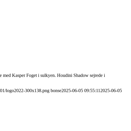
e med Kasper Foget i sulkyen. Houdini Shadow sejrede i
22/01/logo2022-300x138.png
bonse
2025-06-05 09:55:11
2025-06-05