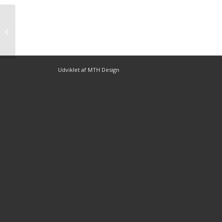
Så blev det til sejr til Carina Shadow
Udviklet af MTH Design