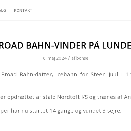
ALG
KONTAKT
ROAD BAHN-VINDER PÅ LUND
/
6. maj 2024
af
bonse
 Broad Bahn-datter, Icebahn for Steen Juul i 1
er opdrættet af stald Nordtoft I/S og trænes af An
per har nu startet 14 gange og vundet 3 sejre.