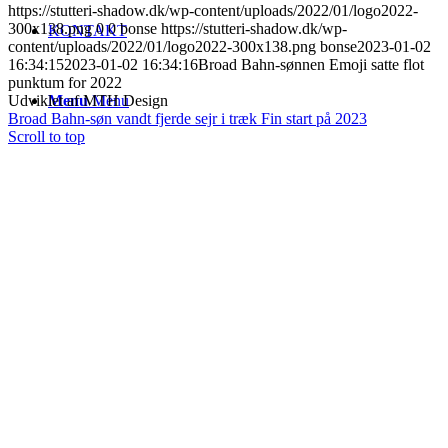
https://stutteri-shadow.dk/wp-content/uploads/2022/01/logo2022-
300x138.png
0
0
bonse
https://stutteri-shadow.dk/wp-
KONTAKT
content/uploads/2022/01/logo2022-300x138.png
bonse
2023-01-02
16:34:15
2023-01-02 16:34:16
Broad Bahn-sønnen Emoji satte flot
punktum for 2022
Udviklet af MTH Design
Menu
Menu
Broad Bahn-søn vandt fjerde sejr i træk
Fin start på 2023
Scroll to top