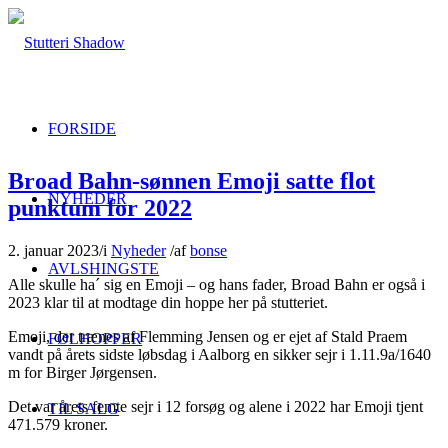
FORSIDE
Broad Bahn-sønnen Emoji satte flot
NYHEDER
punktum for 2022
2. januar 2023
/
i
Nyheder
/
af
bonse
AVLSHINGSTE
Alle skulle ha´ sig en Emoji – og hans fader, Broad Bahn er også i
2023 klar til at modtage din hoppe her på stutteriet.
Emoji, der trænes af Flemming Jensen og er ejet af Stald Praem
FØLHOPPER
vandt på årets sidste løbsdag i Aalborg en sikker sejr i 1.11.9a/1640
m for Birger Jørgensen.
Det var årets femte sejr i 12 forsøg og alene i 2022 har Emoji tjent
TIL SALG
471.579 kroner.