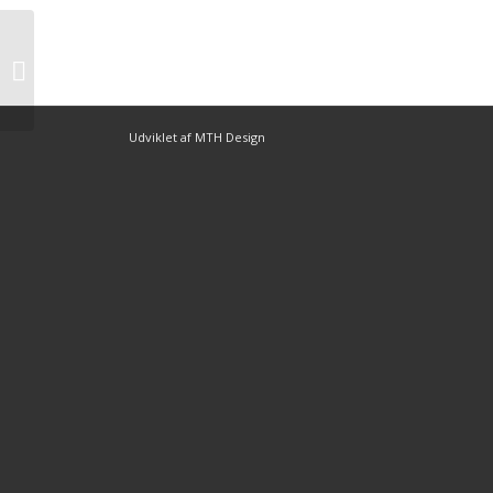
Beer Summit-søn vandt finsk
Breeders Crown
Udviklet af MTH Design