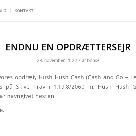
ALG
KONTAKT
ENDNU EN OPDRÆTTERSEJR
/
29. november 2022
af
bonse
ores opdræt, Hush Hush Cash (Cash and Go – Le
is på Skive Trav i 1.19.8/2060 m. Hush Hush G
ar navngivet hesten.
e.