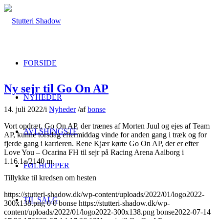
FORSIDE
Ny sejr til Go On AP
NYHEDER
14. juli 2022
/
i
Nyheder
/
af
bonse
Vort opdræt, Go On AP, der trænes af Morten Juul og ejes af Team
AVLSHINGSTE
AP, kunne torsdag eftermiddag vinde for anden gang i træk og for
fjerde gang i karrieren. Rene Kjær kørte Go On AP, der er efter
Love You – Ocarina FH til sejr på Racing Arena Aalborg i
1.16.1a/2140 m.
FØLHOPPER
Tillykke til kredsen om hesten
https://stutteri-shadow.dk/wp-content/uploads/2022/01/logo2022-
TIL SALG
300x138.png
0
0
bonse
https://stutteri-shadow.dk/wp-
content/uploads/2022/01/logo2022-300x138.png
bonse
2022-07-14