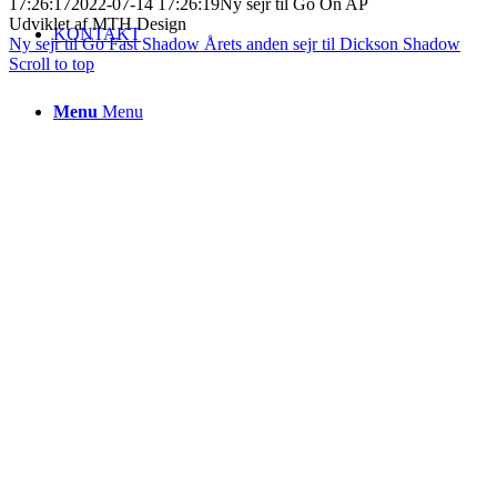
17:26:17
2022-07-14 17:26:19
Ny sejr til Go On AP
Udviklet af MTH Design
KONTAKT
Ny sejr til Go Fast Shadow
Årets anden sejr til Dickson Shadow
Scroll to top
Menu
Menu