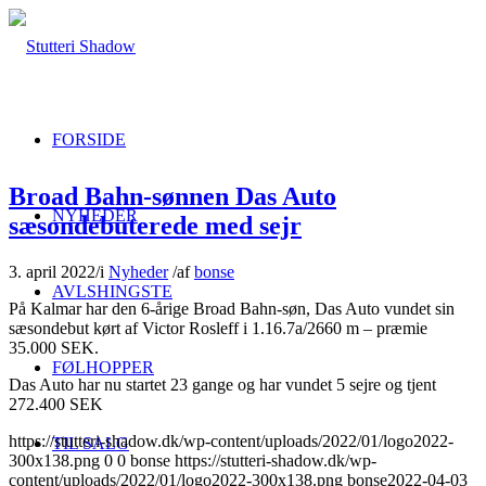
FORSIDE
Broad Bahn-sønnen Das Auto
NYHEDER
sæsondebuterede med sejr
3. april 2022
/
i
Nyheder
/
af
bonse
AVLSHINGSTE
På Kalmar har den 6-årige Broad Bahn-søn, Das Auto vundet sin
sæsondebut kørt af Victor Rosleff i 1.16.7a/2660 m – præmie
35.000 SEK.
FØLHOPPER
Das Auto har nu startet 23 gange og har vundet 5 sejre og tjent
272.400 SEK
https://stutteri-shadow.dk/wp-content/uploads/2022/01/logo2022-
TIL SALG
300x138.png
0
0
bonse
https://stutteri-shadow.dk/wp-
content/uploads/2022/01/logo2022-300x138.png
bonse
2022-04-03