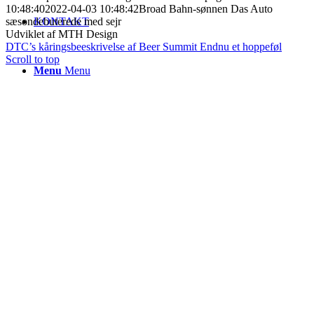
10:48:40
2022-04-03 10:48:42
Broad Bahn-sønnen Das Auto
sæsondebuterede med sejr
KONTAKT
Udviklet af MTH Design
DTC’s kåringsbeeskrivelse af Beer Summit
Endnu et hoppeføl
Scroll to top
Menu
Menu