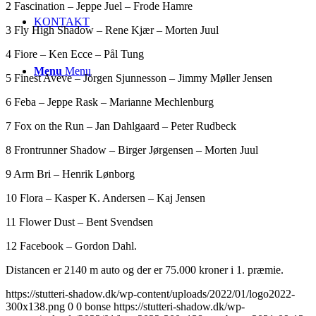
2 Fascination – Jeppe Juel – Frode Hamre
KONTAKT
3 Fly High Shadow – Rene Kjær – Morten Juul
4 Fiore – Ken Ecce – Pål Tung
Menu
Menu
5 Finest Aveve – Jörgen Sjunnesson – Jimmy Møller Jensen
6 Feba – Jeppe Rask – Marianne Mechlenburg
7 Fox on the Run – Jan Dahlgaard – Peter Rudbeck
8 Frontrunner Shadow – Birger Jørgensen – Morten Juul
9 Arm Bri – Henrik Lønborg
10 Flora – Kasper K. Andersen – Kaj Jensen
11 Flower Dust – Bent Svendsen
12 Facebook – Gordon Dahl.
Distancen er 2140 m auto og der er 75.000 kroner i 1. præmie.
https://stutteri-shadow.dk/wp-content/uploads/2022/01/logo2022-
300x138.png
0
0
bonse
https://stutteri-shadow.dk/wp-