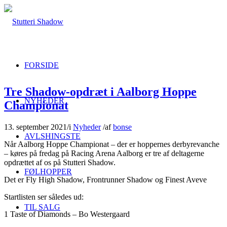
FORSIDE
Tre Shadow-opdræt i Aalborg Hoppe
NYHEDER
Championat
13. september 2021
/
i
Nyheder
/
af
bonse
AVLSHINGSTE
Når Aalborg Hoppe Championat – der er hoppernes derbyrevanche
– køres på fredag på Racing Arena Aalborg er tre af deltagerne
opdrættet af os på Stutteri Shadow.
FØLHOPPER
Det er Fly High Shadow, Frontrunner Shadow og Finest Aveve
Startlisten ser således ud:
TIL SALG
1 Taste of Diamonds – Bo Westergaard