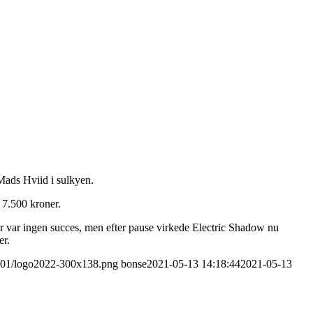
Mads Hviid i sulkyen.
e 7.500 kroner.
er var ingen succes, men efter pause virkede Electric Shadow nu
er.
22/01/logo2022-300x138.png
bonse
2021-05-13 14:18:44
2021-05-13