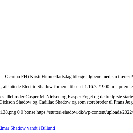
 – Ocarina FH) Kristi Himmelfartsdag tilbage i løbene med sin træner 
ltet, afsluttede Electric Shadow fornemt til sejr i 1.16.7a/1900 m – præmi
s lillebroder Casper M. Nielsen og Kasper Foget og de tre første start
.a. Dickson Shadow og Cadillac Shadow og som storebroder til Frans Jæg
0x138.png
0
0
bonse
https://stutteri-shadow.dk/wp-content/uploads/20
lmar Shadow vandt i Billund