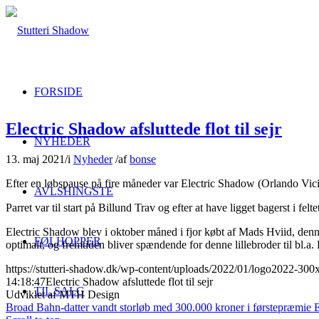
FORSIDE
Electric Shadow afsluttede flot til sejr
NYHEDER
13. maj 2021
/
i
Nyheder
/
af
bonse
Efter en løbspause på fire måneder var Electric Shadow (Orlando Vici
AVLSHINGSTE
Parret var til start på Billund Trav og efter at have ligget bagerst i fe
Electric Shadow blev i oktober måned i fjor købt af Mads Hviid, denne
FØLHOPPER
optimalt, og fremtiden bliver spændende for denne lillebroder til bl
https://stutteri-shadow.dk/wp-content/uploads/2022/01/logo2022-30
14:18:47
Electric Shadow afsluttede flot til sejr
TIL SALG
Udviklet af MTH Design
Broad Bahn-datter vandt storløb med 300.000 kroner i førstepræmie
E