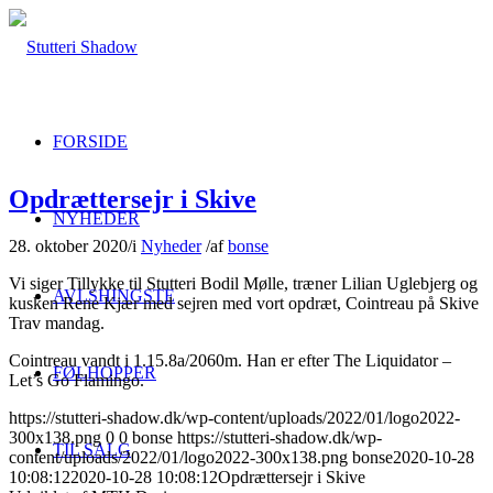
FORSIDE
Opdrættersejr i Skive
NYHEDER
28. oktober 2020
/
i
Nyheder
/
af
bonse
Vi siger Tillykke til Stutteri Bodil Mølle, træner Lilian Uglebjerg og
AVLSHINGSTE
kusken Rene Kjær med sejren med vort opdræt, Cointreau på Skive
Trav mandag.
Cointreau vandt i 1.15.8a/2060m. Han er efter The Liquidator –
FØLHOPPER
Let’s Go Flamingo.
https://stutteri-shadow.dk/wp-content/uploads/2022/01/logo2022-
300x138.png
0
0
bonse
https://stutteri-shadow.dk/wp-
TIL SALG
content/uploads/2022/01/logo2022-300x138.png
bonse
2020-10-28
10:08:12
2020-10-28 10:08:12
Opdrættersejr i Skive