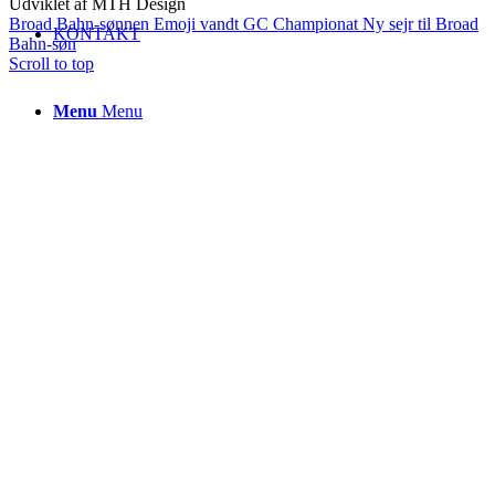
Udviklet af MTH Design
Broad Bahn-sønnen Emoji vandt GC Championat
Ny sejr til Broad
KONTAKT
Bahn-søn
Scroll to top
Menu
Menu