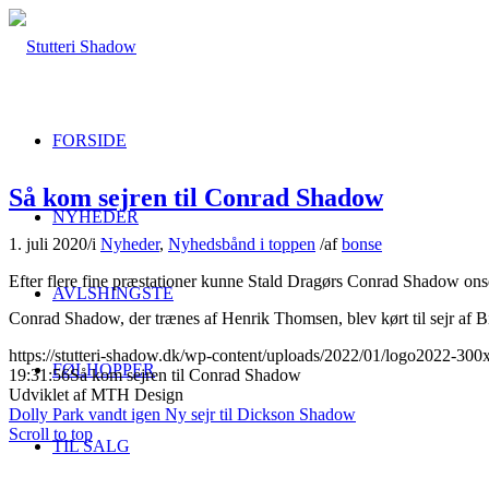
FORSIDE
Så kom sejren til Conrad Shadow
NYHEDER
1. juli 2020
/
i
Nyheder
,
Nyhedsbånd i toppen
/
af
bonse
Efter flere fine præstationer kunne Stald Dragørs Conrad Shadow on
AVLSHINGSTE
Conrad Shadow, der trænes af Henrik Thomsen, blev kørt til sejr af B
https://stutteri-shadow.dk/wp-content/uploads/2022/01/logo2022-30
FØLHOPPER
19:31:56
Så kom sejren til Conrad Shadow
Udviklet af MTH Design
Dolly Park vandt igen
Ny sejr til Dickson Shadow
Scroll to top
TIL SALG