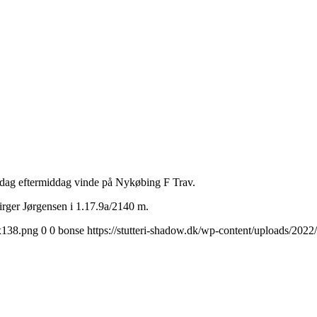
sdag eftermiddag vinde på Nykøbing F Trav.
irger Jørgensen i 1.17.9a/2140 m.
0x138.png
0
0
bonse
https://stutteri-shadow.dk/wp-content/uploads/20