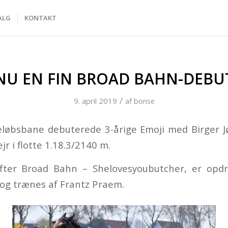
ALG
KONTAKT
NU EN FIN BROAD BAHN-DEBU
/
9. april 2019
af
bonse
løbsbane debuterede 3-årige Emoji med Birger J
jr i flotte 1.18.3/2140 m.
efter Broad Bahn – Shelovesyoubutcher, er opdr
og trænes af Frantz Praem.