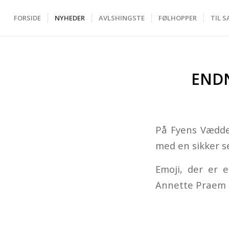
FORSIDE
NYHEDER
AVLSHINGSTE
FØLHOPPER
TIL S
END
På Fyens Vædde
med en sikker se
Emoji, der er 
Annette Praem 