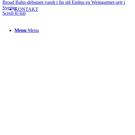
Broad Bahn-debutant vandt i fin stil
Endnu en Weingartner-sejr i
Sverige
KONTAKT
Scroll to top
Menu
Menu