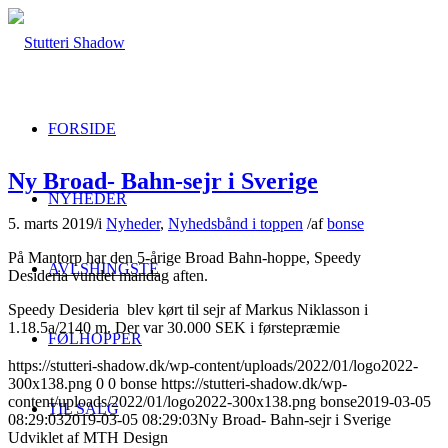
FORSIDE
Ny Broad- Bahn-sejr i Sverige
NYHEDER
5. marts 2019
/
i
Nyheder
,
Nyhedsbånd i toppen
/
af
bonse
På Mantorp har den 5-årige Broad Bahn-hoppe, Speedy
AVLSHINGSTE
Desideria vundet mandag aften.
Speedy Desideria blev kørt til sejr af Markus Niklasson i
1.18.5a/2140 m. Der var 30.000 SEK i førstepræmie
FØLHOPPER
https://stutteri-shadow.dk/wp-content/uploads/2022/01/logo2022-
300x138.png
0
0
bonse
https://stutteri-shadow.dk/wp-
content/uploads/2022/01/logo2022-300x138.png
bonse
2019-03-05
TIL SALG
08:29:03
2019-03-05 08:29:03
Ny Broad- Bahn-sejr i Sverige
Udviklet af MTH Design