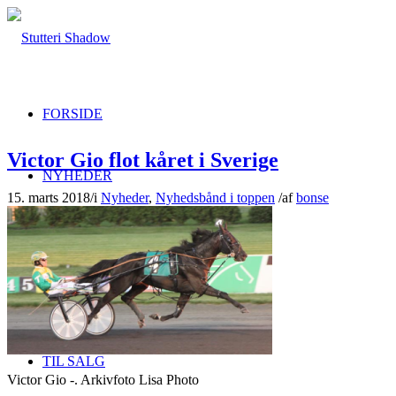
FORSIDE
Victor Gio flot kåret i Sverige
NYHEDER
15. marts 2018
/
i
Nyheder
,
Nyhedsbånd i toppen
/
af
bonse
AVLSHINGSTE
FØLHOPPER
TIL SALG
Victor Gio -. Arkivfoto Lisa Photo