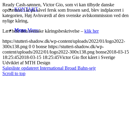
Ready Cash-sønnen, Victor Gio, som vi kan tilbyde danske
KONTAKT
opdrættere i år på såvel fersk som frossen sæd, blev indplaceret i
kategorien, Høj Avlsværdi af den svenske avlskommission ved den
nylige kåring,
Menu
Menu
Læs hele den svenske kåringsbeskrivelse –
klik her
https://stutteri-shadow.dk/wp-content/uploads/2022/01/logo2022-
300x138.png
0
0
bonse
https://stutteri-shadow.dk/wp-
content/uploads/2022/01/logo2022-300x138.png
bonse
2018-03-15
18:25:45
2018-03-15 18:25:45
Victor Gio flot kåret i Sverige
Udviklet af MTH Design
Salgsliste opdateret
International Broad Bahn-sejr
Scroll to top