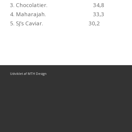
3. Chocolatier. 34,8
4. Maharajah. 33,3
5. SJ’s Caviar. 30,2
Udviklet af MTH Design