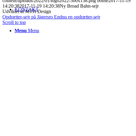
content/uploads/2022/01/logo2022-300x138.png
bonse
2017-11-19
14:20:38
2017-11-19 14:20:38
Ny Broad Bahn-sejr
KONTAKT
Udviklet af MTH Design
Opdrætter-sejr på Jägersro
Endnu en opdrætter-sejr
Scroll to top
Menu
Menu