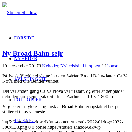
FORSIDE
Ny Broad Bahn-sejr
NYHEDER
19. november 2017
/
i
Nyheder
,
Nyhedsbånd i toppen
/
af
bonse
På Jydsk Væddeløbsbane har den 3-årige Broad Bahn-datter, Ca Va
AVLSHINGSTE
Nova med Ole Bender vundet.
Det var anden gang Ca Va Nova var til start, og efter andenplads i
debutten kom sejren sikkert i hus i Aarhus i 1.19.3a/1800 m.
FØLHOPPER
Vi ønsker Tillykke – og husk at Broad Bahn er opstaldet her på
stutteriet til avlstjeneste.
TIL SALG
https://stutteri-shadow.dk/wp-content/uploads/2022/01/logo2022-
300x138.png
0
0
bonse
https://stutteri-shadow.dk/wp-