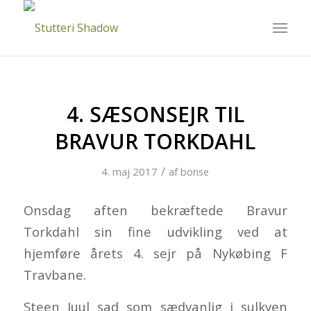
4. SÆSONSEJR TIL
BRAVUR TORKDAHL
/
4. maj 2017
af
bonse
Onsdag aften bekræftede Bravur
Torkdahl sin fine udvikling ved at
hjemføre årets 4. sejr på Nykøbing F
Travbane.
Steen Juul sad som sædvanlig i sulkyen