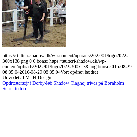
KONTAKT
Menu
Menu
https://stutteri-shadow.dk/wp-content/uploads/2022/01/logo2022-
300x138.png
0
0
bonse
https://stutteri-shadow.dk/wp-
content/uploads/2022/01/logo2022-300x138.png
bonse
2016-08-29
08:35:04
2016-08-29 08:35:04
Vort opdræt hædret
Udviklet af MTH Design
Opdrættersejr i Derby-løb
Shadow Tinghøj trives på Bornholm
Scroll to top