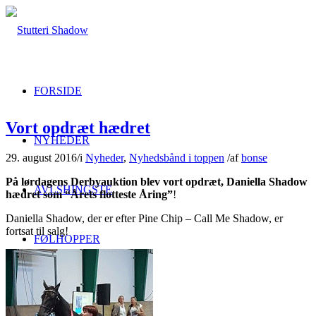
FORSIDE
Vort opdræt hædret
NYHEDER
29. august 2016
/
i
Nyheder
,
Nyhedsbånd i toppen
/
af
bonse
På lørdagens Derbyauktion blev vort opdræt, Daniella Shadow
AVLSHINGSTE
hædret som “Årets flotteste Åring”
!
Daniella Shadow, der er efter Pine Chip – Call Me Shadow, er
fortsat til salg!
FØLHOPPER
TIL SALG