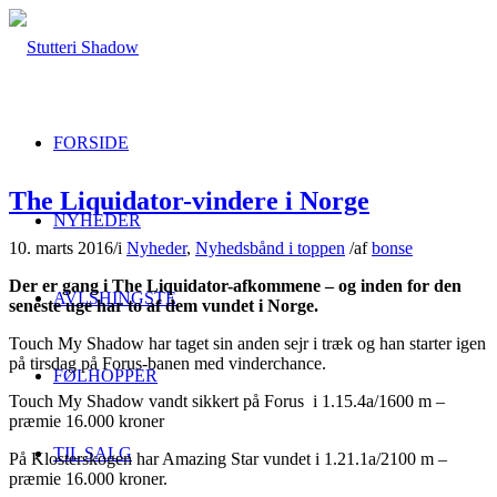
FORSIDE
The Liquidator-vindere i Norge
NYHEDER
10. marts 2016
/
i
Nyheder
,
Nyhedsbånd i toppen
/
af
bonse
Der er gang i The Liquidator-afkommene – og inden for den
AVLSHINGSTE
seneste uge har to af dem vundet i Norge.
Touch My Shadow har taget sin anden sejr i træk og han starter igen
på tirsdag på Forus-banen med vinderchance.
FØLHOPPER
Touch My Shadow vandt sikkert på Forus i 1.15.4a/1600 m –
præmie 16.000 kroner
TIL SALG
På Klosterskogen har Amazing Star vundet i 1.21.1a/2100 m –
præmie 16.000 kroner.