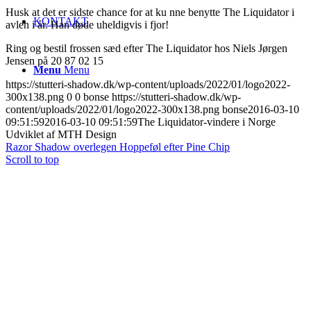
Husk at det er sidste chance for at ku nne benytte The Liquidator i
KONTAKT
avlen i år. Han døde uheldigvis i fjor!
Ring og bestil frossen sæd efter The Liquidator hos Niels Jørgen
Jensen på 20 87 02 15
Menu
Menu
https://stutteri-shadow.dk/wp-content/uploads/2022/01/logo2022-
300x138.png
0
0
bonse
https://stutteri-shadow.dk/wp-
content/uploads/2022/01/logo2022-300x138.png
bonse
2016-03-10
09:51:59
2016-03-10 09:51:59
The Liquidator-vindere i Norge
Udviklet af MTH Design
Razor Shadow overlegen
Hoppeføl efter Pine Chip
Scroll to top