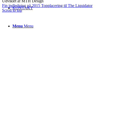
Udviklet af MTH Design
Fin indledning på 2015
Topplacering til The Liquidator
KONTAKT
Scroll to top
Menu
Menu