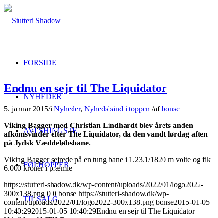
FORSIDE
Endnu en sejr til The Liquidator
NYHEDER
5. januar 2015
/
i
Nyheder
,
Nyhedsbånd i toppen
/
af
bonse
Viking Bagger med Christian Lindhardt blev årets anden
AVLSHINGSTE
afkomsvinder efter The Liquidator, da den vandt lørdag aften
på Jydsk Væddeløbsbane.
Viking Bagger sejrede på en tung bane i 1.23.1/1820 m volte og fik
FØLHOPPER
6.000 kroner i præmie.
https://stutteri-shadow.dk/wp-content/uploads/2022/01/logo2022-
300x138.png
0
0
bonse
https://stutteri-shadow.dk/wp-
TIL SALG
content/uploads/2022/01/logo2022-300x138.png
bonse
2015-01-05
10:40:29
2015-01-05 10:40:29
Endnu en sejr til The Liquidator