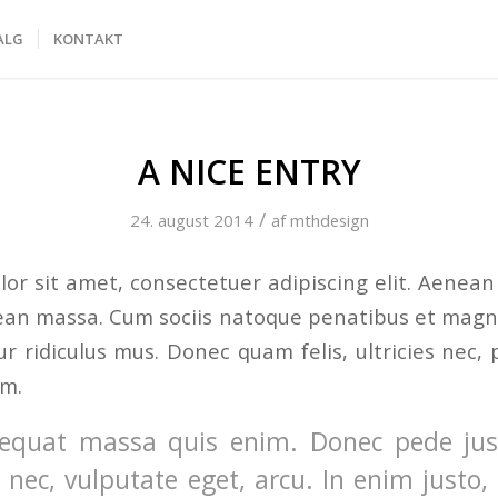
ALG
KONTAKT
A NICE ENTRY
/
24. august 2014
af
mthdesign
or sit amet, consectetuer adipiscing elit. Aenea
ean massa. Cum sociis natoque penatibus et magni
r ridiculus mus. Donec quam felis, ultricies nec, 
em.
equat massa quis enim. Donec pede justo
t nec, vulputate eget, arcu. In enim justo,