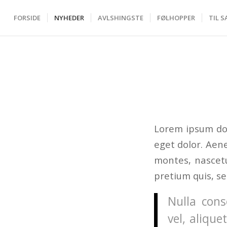
FORSIDE
NYHEDER
AVLSHINGSTE
FØLHOPPER
TIL S
Lorem ipsum dol
eget dolor. Aen
montes, nascetu
pretium quis, s
Nulla cons
vel, alique