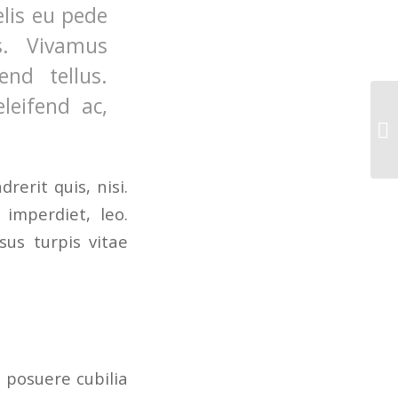
elis eu pede
s. Vivamus
nd tellus.
leifend ac,
Fr
erit quis, nisi.
 imperdiet, leo.
us turpis vitae
s posuere cubilia