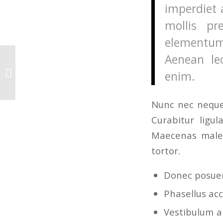
imperdiet 
mollis pr
elementum
Aenean leo
Stærk debutvinder
enim.
Nunc nec neque.
Curabitur ligul
Maecenas males
tortor.
Donec posuer
Phasellus acc
Vestibulum an