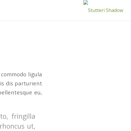
n commodo ligula
s dis parturient
pellentesque eu,
, fringilla
 rhoncus ut,