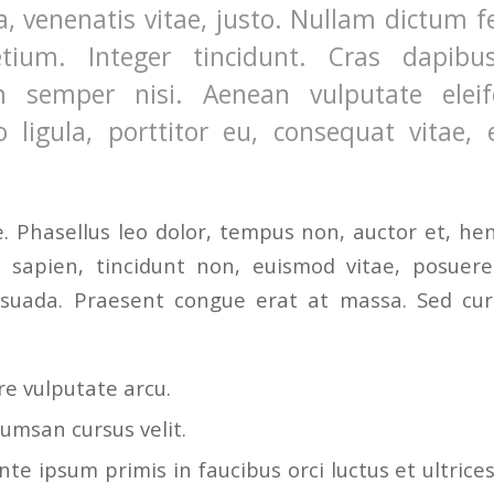
a, venenatis vitae, justo. Nullam dictum f
etium. Integer tincidunt. Cras dapibu
 semper nisi. Aenean vulputate eleife
 ligula, porttitor eu, consequat vitae, e
 Phasellus leo dolor, tempus non, auctor et, hendr
a sapien, tincidunt non, euismod vitae, posuere
uada. Praesent congue erat at massa. Sed curs
e vulputate arcu.
umsan cursus velit.
te ipsum primis in faucibus orci luctus et ultrice