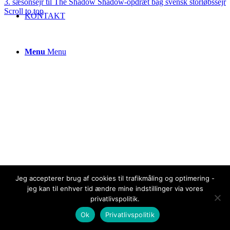
3. sæsonsejr til The Shadow
Shadow-opdræt bag svensk storløbssejr
Scroll to top
KONTAKT
Menu
Menu
Jeg accepterer brug af cookies til trafikmåling og optimering -
jeg kan til enhver tid ændre mine indstillinger via vores
privatlivspolitik.
Ok
Privatlivspolitik