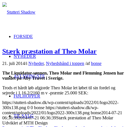
FORSIDE
Stærk præstation af Theo Molar
NYHEDER
21. juli 2014
/
i
Nyheder
,
Nyhedsbånd i toppen
/
af
bonse
The Liquidator-sønnen, Theo Molar med Flemming Jensen har
AVLSHINGSTE
vundet på Åby Travet i Sverige.
Trods et hårdt løb afgjorde Theo Molar let løbet til sin fordel og
sejrede i 1.16.2/2160 m v -præmie 25.000 SEK:
FØLHOPPER
https://stutteri-shadow.dk/wp-content/uploads/2022/01/logo2022-
300x138.png
0
0
bonse
https://stutteri-shadow.dk/wp-
content/uploads/2022/01/logo2022-300x138.png
bonse
2014-07-21
TIL SALG
06:36:39
2014-07-21 06:36:39
Stærk præstation af Theo Molar
Udviklet af MTH Design