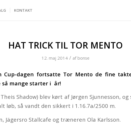
ALG
KONTAKT
HAT TRICK TIL TOR MENTO
/
12. maj 2014
af
bonse
 Cup-dagen fortsatte Tor Mento de fine takte
ge så mange starter i år!
 Theis Shadow) blev kørt af Jørgen Sjunnesson, og 
lt løb, så vandt den sikkert i 1.16.7a/2500 m.
ren, Jägersro Stallcafe og træneren Ola Karlsson.