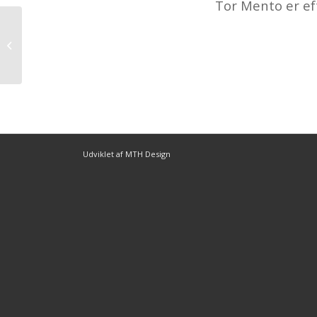
Tor Mento er ef
Entry with Audio
Udviklet af MTH Design