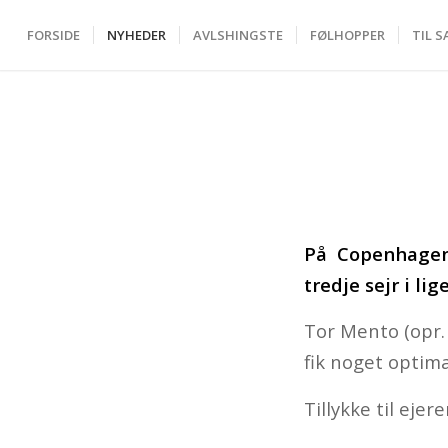
FORSIDE
NYHEDER
AVLSHINGSTE
FØLHOPPER
TIL S
På Copenhagen
tredje sejr i li
Tor Mento (opr.
fik noget optima
Tillykke til eje