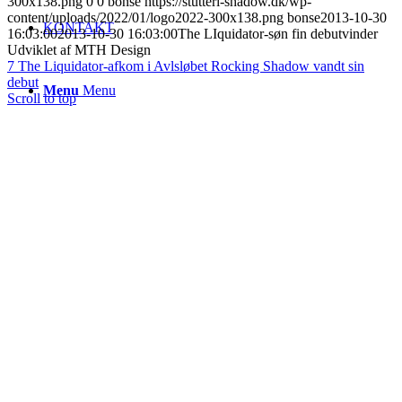
300x138.png
0
0
bonse
https://stutteri-shadow.dk/wp-
content/uploads/2022/01/logo2022-300x138.png
bonse
2013-10-30
KONTAKT
16:03:00
2013-10-30 16:03:00
The LIquidator-søn fin debutvinder
Udviklet af MTH Design
7 The Liquidator-afkom i Avlsløbet
Rocking Shadow vandt sin
debut
Menu
Menu
Scroll to top