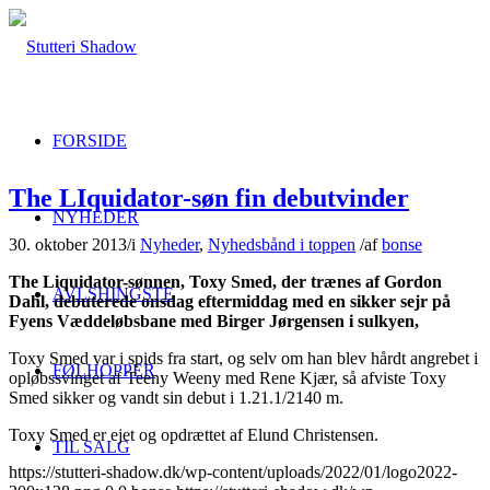
FORSIDE
The LIquidator-søn fin debutvinder
NYHEDER
30. oktober 2013
/
i
Nyheder
,
Nyhedsbånd i toppen
/
af
bonse
The Liquidator-sønnen, Toxy Smed, der trænes af Gordon
AVLSHINGSTE
Dahl, debuterede onsdag eftermiddag med en sikker sejr på
Fyens Væddeløbsbane med Birger Jørgensen i sulkyen,
Toxy Smed var i spids fra start, og selv om han blev hårdt angrebet i
FØLHOPPER
opløbssvinget af Teeny Weeny med Rene Kjær, så afviste Toxy
Smed sikker og vandt sin debut i 1.21.1/2140 m.
Toxy Smed er ejet og opdrættet af Elund Christensen.
TIL SALG
https://stutteri-shadow.dk/wp-content/uploads/2022/01/logo2022-