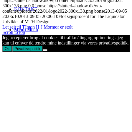
https://stutteri-shadow.dk/wp-content/uploads/2022/01/logo2022-
300x138.png
0
0
bonse
https://stutteri-shadow.dk/wp-
KONTAKT
content/uploads/2022/01/logo2022-300x138.png
bonse
2013-09-05
20:06:10
2013-09-05 20:06:10
Flot sejrsprocent for The Liquidator
Udviklet af MTH Design
Let sejr til TImon H J
Mormor er stolt
Menu
Menu
Scroll to top
Jeg accepterer brug af cookies til trafikmåling og optimering - jeg
kan til enhver tid ændre mine indstillinger via vores privatlivspolitik.
Ok
Privatlivspolitik