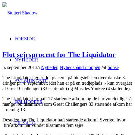
FORSIDE
Flot sejrsprocent for The Liquidator
NYHEDER
5. september 2013
/
i
Nyheder
,
Nyhedsbånd i toppen
/
af
bonse
The Liquidator ligger flot placeret på hingstelisten over danske 3-
AVLSHINGSTE
åringer pr. 4. september, idet han er på en tredjeplads .- kun overgået
af Great Challenger (33 startende) og Muscles Yankee (4 startende).
The Liquidator har haft 17 startende afkom, og de har vundet lige så
FØLHOPPER
mange løb tilsammen som Great Challengers 33 startende afkom har
– nemlig 13.
Desuden har The Liquidator haft startende afkom i Sverige, hvor
TIL SALG
fire afkom har vundet tilsammen fem sejre.