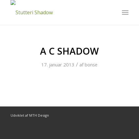
A C SHADOW
/
17. januar 2013
af
bonse
Udviklet af MTH Design