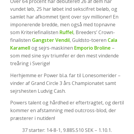
Over 64 procent har debuteret! 26 af dem har
vundet løb, 25 har løbet ind sekscifret beløb, og
samlet har afkommet tjent over syv millioner! En
imponerende bredde, men også med topnavne
som Kriteriefinalisten
Ruffel
, Breeders’ Crown-
finalisten
Gangster Vendil
, Guldsto-toeren
Cala
Karamell
og sejrs-maskinen
Emporio Broline
–
som med sine syv triumfer er den mest vindende
treåring i Sverige!
Herhjemme er Power bl.a. far til Lonesomerider –
vinder af Grand Circle 3 års Championatet samt
sejrshesten Ludvig Cash.
Powers talent og hårdhed er eftertragtet, og dertil
kommer en afstamning med outcross-blod, der
præsterer i nutiden!
37 starter: 14-8-1, 9.885.510 SEK – 1.10.1.