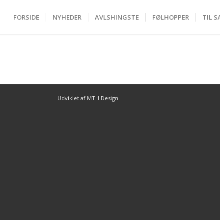
FORSIDE
NYHEDER
AVLSHINGSTE
FØLHOPPER
TIL S
Udviklet af MTH Design