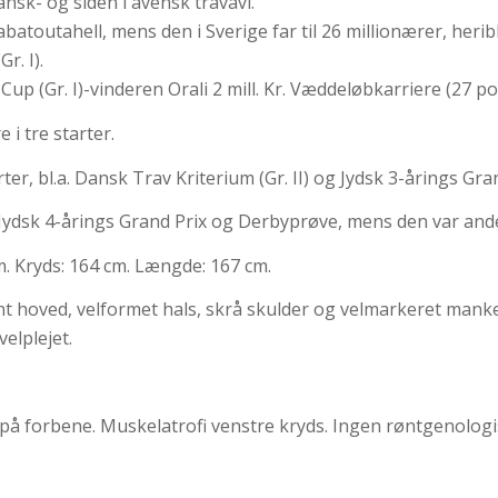
ansk- og siden i avensk travavl.
eabatoutahell, mens den i Sverige far til 26 millionærer, h
r. I).
 (Gr. I)-vinderen Orali 2 mill. Kr. Væddeløbkarriere (27 po
 i tre starter.
er, bl.a. Dansk Trav Kriterium (Gr. II) og Jydsk 3-årings Grand
l Jydsk 4-årings Grand Prix og Derbyprøve, mens den var ande
m. Kryds: 164 cm. Længde: 167 cm.
t hoved, velformet hals, skrå skulder og velmarkeret manke
elplejet.
å forbene. Muskelatrofi venstre kryds. Ingen røntgenolo