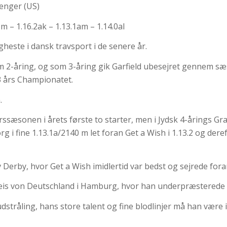
lenger (US)
9m – 1.16.2ak – 1.13.1am – 1.14.0al
heste i dansk travsport i de senere år.
om 2-åring, og som 3-åring gik Garfield ubesejret gennem s
3 års Championatet.
.
rssæsonen i årets første to starter, men i Jydsk 4-årings Gra
 i fine 1.13.1a/2140 m let foran Get a Wish i 1.13.2 og deref
 Derby, hvor Get a Wish imidlertid var bedst og sejrede foran
reis von Deutschland i Hamburg, hvor han underpræsterede o
udstråling, hans store talent og fine blodlinjer må han være