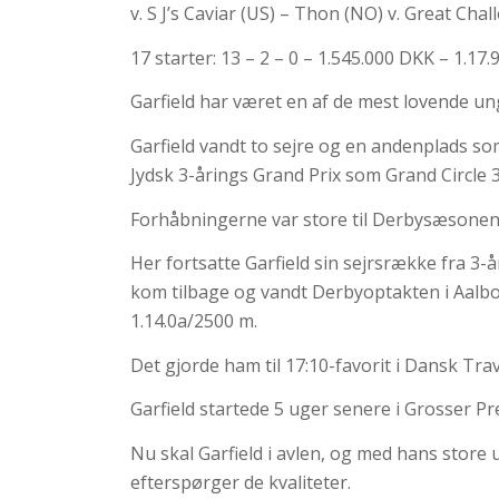
v. S J’s Caviar (US) – Thon (NO) v. Great Chal
17 starter: 13 – 2 – 0 – 1.545.000 DKK – 1.17.
Garfield har været en af de mest lovende ung
Garfield vandt to sejre og en andenplads s
Jydsk 3-årings Grand Prix som Grand Circle 
Forhåbningerne var store til Derbysæsonen
Her fortsatte Garfield sin sejrsrække fra 3-å
kom tilbage og vandt Derbyoptakten i Aalborg
1.14.0a/2500 m.
Det gjorde ham til 17:10-favorit i Dansk Trav
Garfield startede 5 uger senere i Grosser P
Nu skal Garfield i avlen, og med hans store 
efterspørger de kvaliteter.