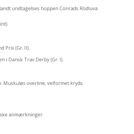
eriblandt undtagelses hoppen Conrads Rödluva
int)
 Prix (Gr. II).
n i Dansk Trav Derby (Gr. I).
. Muskuløs overline, velformet kryds.
giske anmærkninger.