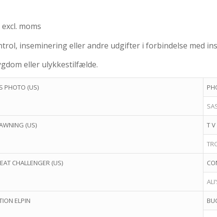
k excl. moms
ntrol, inseminering eller andre udgifter i forbindelse med i
sygdom eller ulykkestilfælde.
J’S PHOTO (US)
PH
SAS
AWNING (US)
T V
TRO
EAT CHALLENGER (US)
CON
ALI
TION ELPIN
BUC