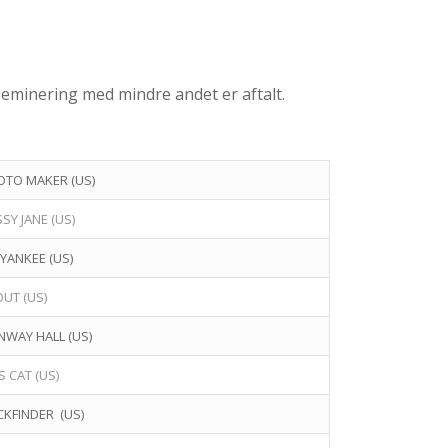
nseminering med mindre andet er aftalt.
OTO MAKER (US)
SY JANE (US)
 YANKEE (US)
UT (US)
WAY HALL (US)
’S CAT (US)
KFINDER (US)