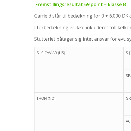
Fremstillingsresultat 69 point – klasse B
Garfield står til bedækning for 0 + 6.000 DK
I forbedækning er ikke inkluderet follikelko
Stutteriet påtager sig intet ansvar for evt. 
S J’S CAVIAR (US)
S 
SP
THON (NO)
GR
AC