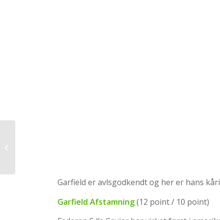
International Moni (US)
Garfield er avlsgodkendt og her er hans kår
Garfield Afstamning
(12 point / 10 point)