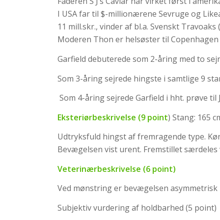
Faderen S J’s Caviar har virket først i amerik
I USA far til $-millionærene Sevruge og Lik
11 mill.skr., vinder af bl.a. Svenskt Travoaks (G
Moderen Thon er helsøster til Copenhagen Cup
Garfield debuterede som 2-åring med to sejre
Som 3-åring sejrede hingste i samtlige 9 start
Som 4-åring sejrede Garfield i hht. prøve ti
Eksteriørbeskrivelse (9 point
) Stang: 165 c
Udtryksfuld hingst af fremragende type. Køn
Bevægelsen vist urent. Fremstillet særdeles v
Veterinærbeskrivelse (6 point)
Ved mønstring er bevægelsen asymmetrisk p
Subjektiv vurdering af holdbarhed (5 point)